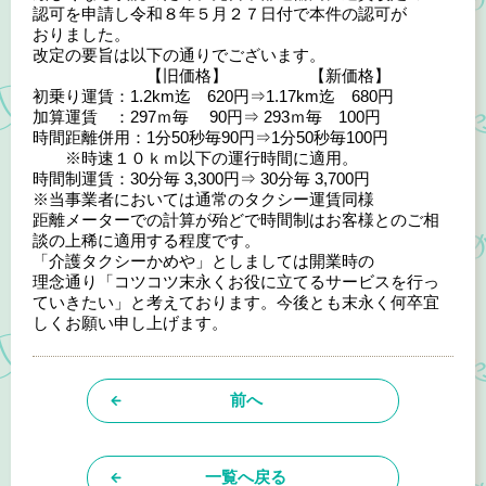
認可を申請し令和８年５月２７日付で本件の認可が
おりました。
改定の要旨は以下の通りでございます。
【旧価格】 【新価格】
初乗り運賃：1.2km迄 620円⇒1.17km迄 680円
加算運賃 ：297ｍ毎 90円⇒ 293ｍ毎 100円
時間距離併用：1分50秒毎90円⇒1分50秒毎100円
※時速１０ｋｍ以下の運行時間に適用。
時間制運賃：30分毎 3,300円⇒ 30分毎 3,700円
※当事業者においては通常のタクシー運賃同様
距離メーターでの計算が殆どで時間制はお客様とのご相
談の上稀に適用する程度です。
「介護タクシーかめや」としましては開業時の
理念通り「コツコツ末永くお役に立てるサービスを行っ
ていきたい」と考えております。今後とも末永く何卒宜
しくお願い申し上げます。
前へ
一覧へ戻る